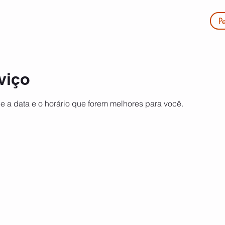
P
 nós
Serviços
Contactos
More
viço
e a data e o horário que forem melhores para você.